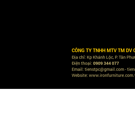
CÔNG TY TNHH MTV TM DV 
Địa chỉ: Kp Khánh Lộc, P. Tân Ph
Điện thoại:
0909 344 077
Email: tienstpc@gmail.com - ti
Website: www.ironfurniture.com