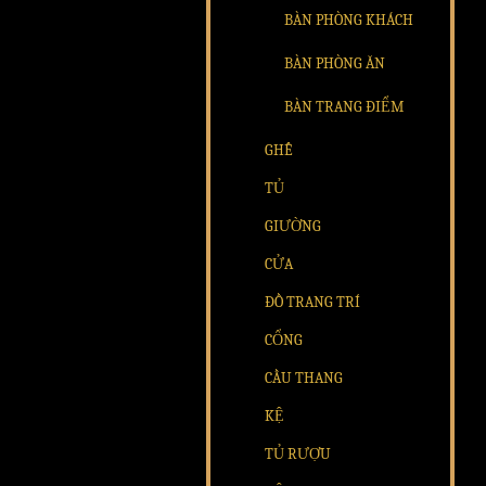
BÀN PHÒNG KHÁCH
BÀN PHÒNG ĂN
BÀN TRANG ĐIỂM
GHẾ
TỦ
GIƯỜNG
CỬA
ĐỒ TRANG TRÍ
CỔNG
CẦU THANG
KỆ
TỦ RƯỢU