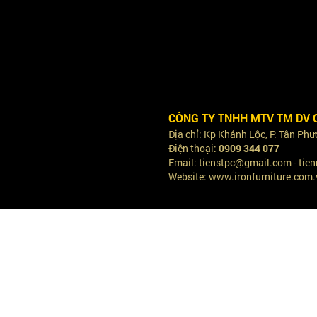
CÔNG TY TNHH MTV TM DV 
Địa chỉ: Kp Khánh Lộc, P. Tân Ph
Điện thoại:
0909 344 077
Email: tienstpc@gmail.com - ti
Website: www.ironfurniture.com