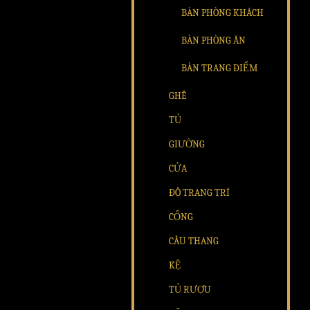
BÀN PHÒNG KHÁCH
BÀN PHÒNG ĂN
BÀN TRANG ĐIỂM
GHẾ
TỦ
GIƯỜNG
CỬA
ĐỒ TRANG TRÍ
CỔNG
CẦU THANG
KỆ
TỦ RƯỢU