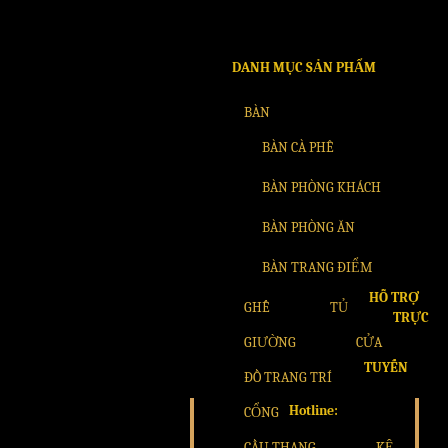
DANH MỤC SẢN PHẨM
BÀN
BÀN CÀ PHÊ
BÀN PHÒNG KHÁCH
BÀN PHÒNG ĂN
BÀN TRANG ĐIỂM
HỖ TRỢ
GHẾ
TỦ
TRỰC
GIƯỜNG
CỬA
TUYẾN
ĐỒ TRANG TRÍ
Hotline:
CỔNG
CẦU THANG
KỆ