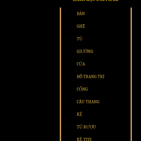
BÀN
GHẾ
TỦ
GIƯỜNG
CỬA
ĐỒ TRANG TRÍ
CỔNG
CẦU THANG
KỆ
TỦ RƯỢU
KỆ TIVI