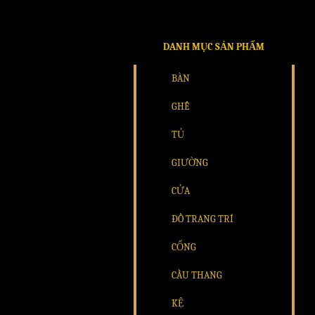
DANH MỤC SẢN PHẨM
BÀN
GHẾ
TỦ
GIƯỜNG
CỬA
ĐỒ TRANG TRÍ
CỔNG
CẦU THANG
KỆ