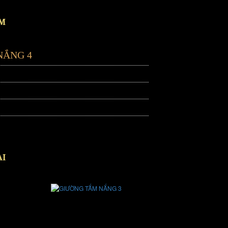
ẨM
NẮNG 4
ẠI