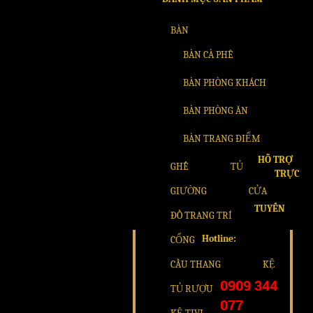
BÀN
BÀN CÀ PHÊ
BÀN PHÒNG KHÁCH
BÀN PHÒNG ĂN
BÀN TRANG ĐIỂM
HỖ TRỢ
GHẾ
TỦ
TRỰC
GIƯỜNG
CỬA
TUYẾN
ĐỒ TRANG TRÍ
Hotline:
CỔNG
CẦU THANG
KỆ
0909 344
TỦ RƯỢU
077