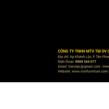
CÔNG TY TNHH MTV TM DV 
Địa chỉ: Kp Khánh Lộc, P. Tân Ph
Điện thoại:
0909 344 077
Email: tienstpc@gmail.com - ti
Website: www.ironfurniture.com