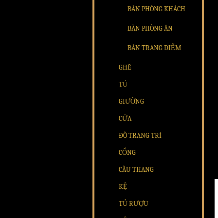
BÀN PHÒNG KHÁCH
BÀN PHÒNG ĂN
BÀN TRANG ĐIỂM
GHẾ
TỦ
GIƯỜNG
CỬA
ĐỒ TRANG TRÍ
CỔNG
CẦU THANG
KỆ
TỦ RƯỢU