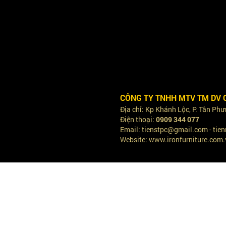
CÔNG TY TNHH MTV TM DV 
Địa chỉ: Kp Khánh Lộc, P. Tân Ph
Điện thoại:
0909 344 077
Email: tienstpc@gmail.com - ti
Website: www.ironfurniture.com