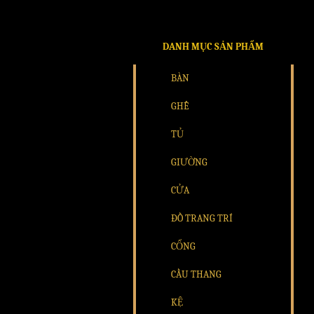
DANH MỤC SẢN PHẨM
BÀN
GHẾ
TỦ
GIƯỜNG
CỬA
ĐỒ TRANG TRÍ
CỔNG
CẦU THANG
KỆ